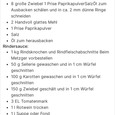
8
große
Zwiebel 1 Prise PaprikapulverSalzÖl zum
Ausbacken
schälen und in ca. 2 mm dünne Ringe
schneiden
2
Handvoll
glattes Mehl
1
Prise
Paprikapulver
Salz
Öl
zum herausbacken
Rindersauce:
1
kg
Rindsknochen und Rindfleischabschnitte
Beim
Metzger vorbestellen
50
g
Sellerie
gewaschen und in 1 cm Würfel
geschnitten
100
g
Karotten
gewaschen und in 1 cm Würfel
geschnitten
150
g
Zwiebel
geschält und in 1 cm Würfel
geschnitten
3
EL
Tomatenmark
1
l
Rotwein
trocken
1
l
Suppe oder Fond