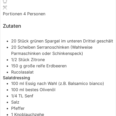
Portionen
4
Personen
Zutaten
20
Stück
grünen Spargel
im unteren Drittel geschält
20
Scheiben
Serranoschinken (Wahlweise
Parmaschinken oder Schinkenspeck)
1/2
Stück
Zitrone
150
g
große reife Erdbeeren
Rucolasalat
Salatdressing
100
ml
Essig nach Wahl (z.B. Balsamico bianco)
100
ml
bestes Olivenöl
1/4
TL
Senf
Salz
Pfeffer
1
Knoblauchzehe