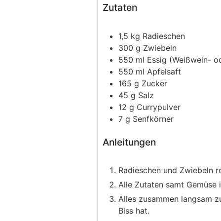
Zutaten
1,5
kg
Radieschen
300
g
Zwiebeln
550
ml
Essig
(Weißwein- od
550
ml
Apfelsaft
165
g
Zucker
45
g
Salz
12
g
Currypulver
7
g
Senfkörner
Anleitungen
Radieschen und Zwiebeln r
Alle Zutaten samt Gemüse 
Alles zusammen langsam zu
Biss hat.