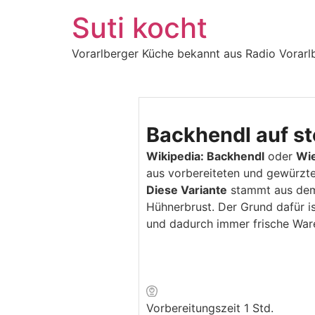
Zum
Suti kocht
Inhalt
springen
Vorarlberger Küche bekannt aus Radio Vorarl
Backhendl auf ste
Wikipedia: Backhendl
oder
Wie
aus vorbereiteten und gewürzte
Diese Variante
stammt aus d
Hühnerbrust. Der Grund dafür i
und dadurch immer frische War
Vorbereitungszeit
1
Stunde
Std.