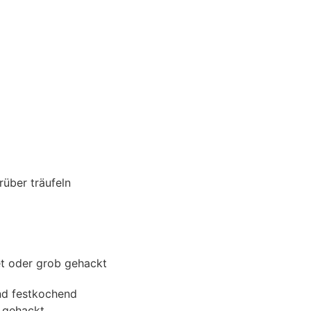
über träufeln
t oder grob gehackt
d festkochend
n gehackt