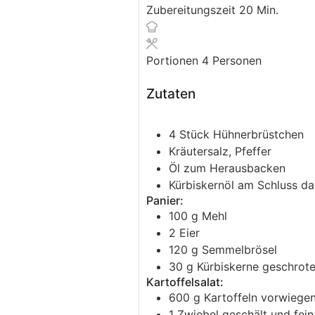
Zubereitungszeit
20
Minuten
Min.
Portionen
4
Personen
Zutaten
4
Stück
Hühnerbrüstchen
Kräutersalz, Pfeffer
Öl
zum Herausbacken
Kürbiskernöl
am Schluss dar
Panier:
100
g
Mehl
2
Eier
120
g
Semmelbrösel
30
g
Kürbiskerne
geschrote
Kartoffelsalat:
600
g
Kartoffeln
vorwiegen
1
Zwiebel
geschält und fei