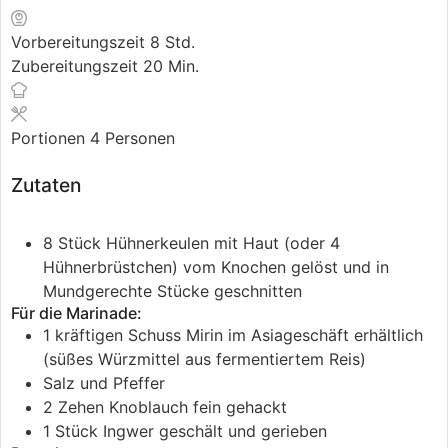
Vorbereitungszeit
8
Stunden
Std.
Zubereitungszeit
20
Minuten
Min.
Portionen
4
Personen
Zutaten
8
Stück
Hühnerkeulen mit Haut (oder 4
Hühnerbrüstchen)
vom Knochen gelöst und in
Mundgerechte Stücke geschnitten
Für die Marinade:
1
kräftigen Schuss
Mirin
im Asiageschäft erhältlich
(süßes Würzmittel aus fermentiertem Reis)
Salz und Pfeffer
2
Zehen
Knoblauch
fein gehackt
1
Stück
Ingwer
geschält und gerieben