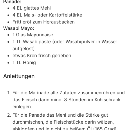
Panade:
4
EL
glattes Mehl
4
EL
Mais- oder Kartoffelstärke
Frittieröl
zum Herausbacken
Wasabi Mayo:
1
Glas
Mayonnaise
1
TL
Wasabipaste (oder Wasabipulver in Wasser
aufgelöst)
etwas
Kren
frisch gerieben
1
TL
Honig
Anleitungen
Für die Marinade alle Zutaten zusammenrühren und
das Fleisch darin mind. 8 Stunden im Kühlschrank
einlegen.
Für die Panade das Mehl und die Stärke gut
durchmischen, die Fleischstücke darin wälzen,
abklopfen und in nicht zu heißem Öl (165 Grad)